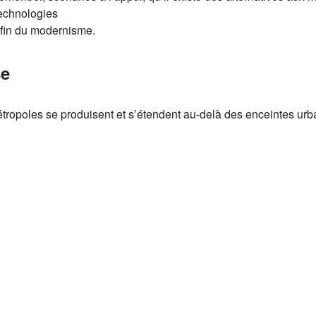
technologies
a fin du modernisme.
se
tropoles se produisent et s’étendent au-delà des enceintes ur
qués de Grand Paris, Grand Lyon, Grand Londres, etc.
dividus recherchent des points de rencontre autour de la ré-appr
oles publiques, sous formes de tiers-lieux, dans des collectifs,
ives, dans des sociétés tiers, etc.
ls et les espaces de la représentation, du vote, de la délégation,
on sont sujets de design…
cités à voter, à s’abstenir, à user du référendum, à s’instituer, 
s intensément par les individus…
 dans le cadre de la semaine de l’innovation de l’action publ
e bâtie à plusieurs mains entre Saint-Étienne et Nantes :