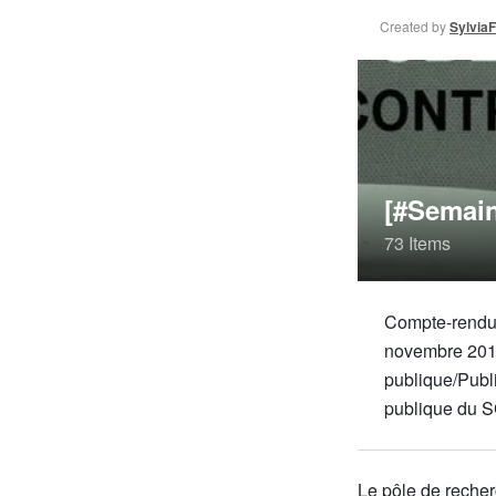
Created by
Sylvia
[#Semaine
73 Items
Compte-rendu d
novembre 2017
publique/Publ
publique du 
Le pôle de recher