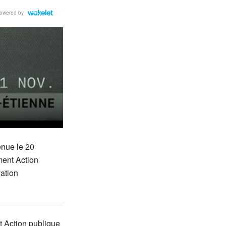
owered by
enue le 20
ment Action
ation
t Action publique