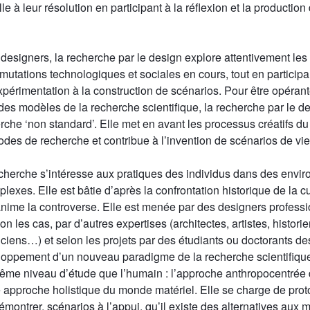
lle à leur résolution en participant à la réflexion et la production
designers, la recherche par le design explore attentivement les 
mutations technologiques et sociales en cours, tout en participa
expérimentation à la construction de scénarios. Pour être opérant
es modèles de la recherche scientifique, la recherche par le d
erche ‘non standard’. Elle met en avant les processus créatifs du
des de recherche et contribue à l’invention de scénarios de vie 
cherche s’intéresse aux pratiques des individus dans des envi
lexes. Elle est bâtie d’après la confrontation historique de la c
e anime la controverse. Elle est menée par des designers profess
les cas, par d’autres expertises (architectes, artistes, histori
iciens…) et selon les projets par des étudiants ou doctorants de
loppement d’un nouveau paradigme de la recherche scientifique
me niveau d’étude que l’humain : l’approche anthropocentrée
 approche holistique du monde matériel. Elle se charge de prot
émontrer, scénarios à l’appui, qu’il existe des alternatives aux 