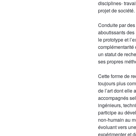
disciplines- travai
projet de société.
Conduite par des 
aboutissants des 
le prototype et l’
complémentarité d
un statut de rech
ses propres métho
Cette forme de re
toujours plus comp
de l’art dont ell
accompagnés selon 
ingénieurs, techn
participe au déve
non-humain au mê
évoluant vers une
expérimenter et d