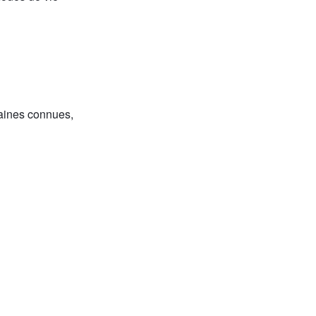
baines connues,
opriation des
 dans des friches,
 de la confiance,
à se représenter
ique du SGMAP, une