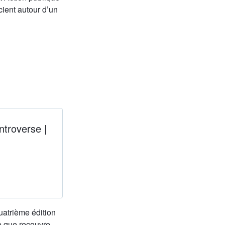
ient autour d’un
ntroverse |
uatrième édition
e que recouvre