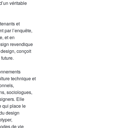
 d’un véritable
tenants et
nt par l’enquête,
e, et en
esign revendique
 design, conçoit
future.
ronnements
ulture technique et
ionnels,
ens, sociologues,
signers. Elle
 qui place le
 du design
otyper,
modes de vie