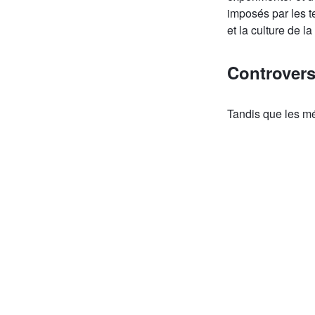
imposés par les 
et la culture de l
Controver
Tandis que les mé
aux noms revendi
Tandis que les in
espaces et des par
dans des coopérat
Alors que les outi
de la participati
Alors que les capa
sont questionnée
...nous proposons
controverse fertil