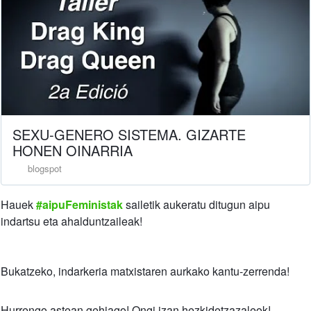
SEXU-GENERO SISTEMA. GIZARTE
HONEN OINARRIA
blogspot
Hauek
#aipuFeministak
sailetik aukeratu ditugun aipu
indartsu eta ahalduntzaileak!
Bukatzeko, indarkeria matxistaren aurkako kantu-zerrenda!
Hurrengo astean gehiago! Ongi izan hezkidetzazaleok!