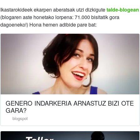
Ikastarokideek ekarpen aberatsak utzi dizkigute
talde-blogean
(blogaren aste honetako lorpena: 71.000 bisitatik gora
dagoeneko!) Hona hemen adibide pare bat:
GENERO INDARKERIA ARNASTUZ BIZI OTE
GARA?
blogspot