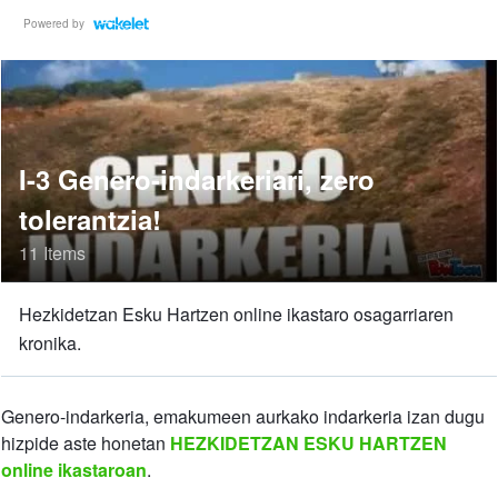
Powered by
I-3 Genero-indarkeriari, zero
tolerantzia!
11 Items
Hezkidetzan Esku Hartzen online ikastaro osagarriaren
kronika.
Genero-indarkeria, emakumeen aurkako indarkeria izan dugu
hizpide aste honetan
HEZKIDETZAN ESKU HARTZEN
online ikastaroan
.