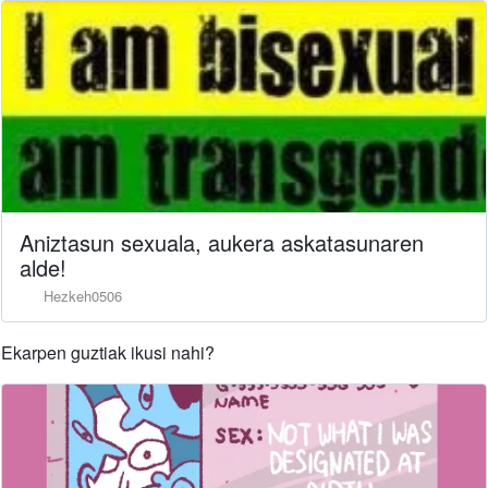
Aniztasun sexuala, aukera askatasunaren
alde!
Hezkeh0506
Ekarpen guztiak ikusi nahi?