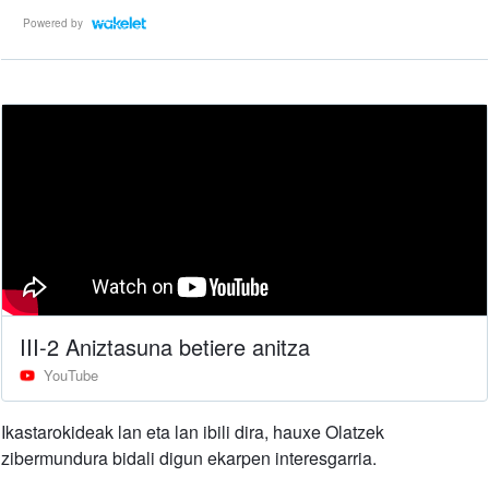
Powered by
III-2 Aniztasuna betiere anitza
YouTube
Ikastarokideak lan eta lan ibili dira, hauxe Olatzek
zibermundura bidali digun ekarpen interesgarria.