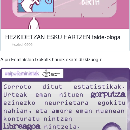
HEZKIDETZAN ESKU HARTZEN talde-bloga
Hezkeh0506
Aipu Feministen txokotik hauek ekarri dizkizuegu: