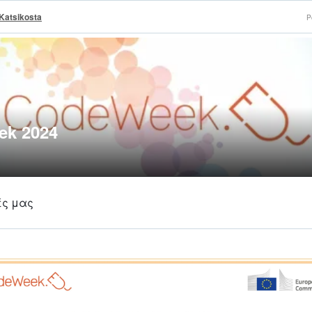
iKatsikosta
P
ek 2024
ές μας