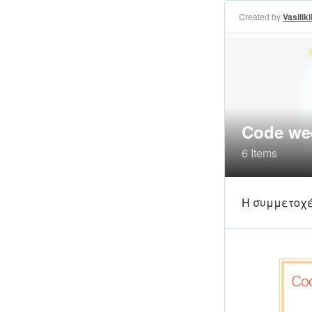
Created by
Vasilik
Code we
6 Items
Η συμμετοχ