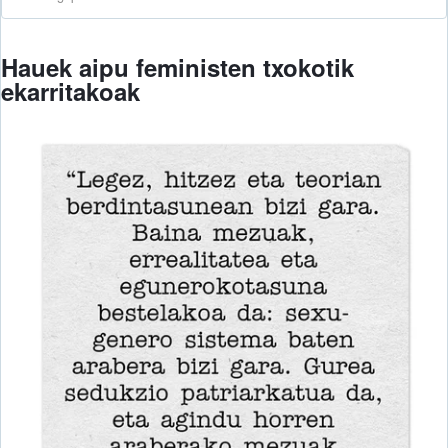
Hauek aipu feministen txokotik
ekarritakoak