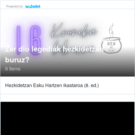
Powered by
Zer dio legediak hezkidetzari
buruz?
9 Items
Hezkidetzan Esku Hartzen ikastaroa (8. ed.)