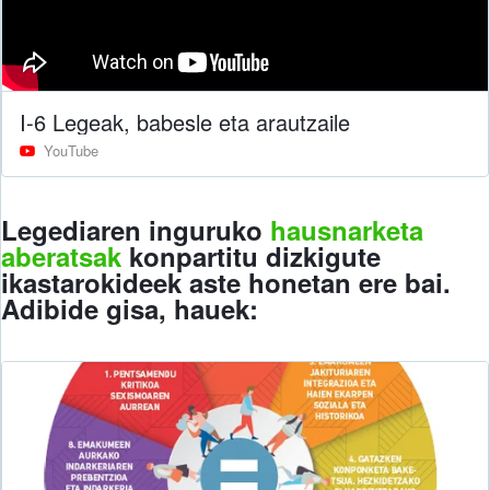
I-6 Legeak, babesle eta arautzaile
YouTube
Legediaren inguruko
hausnarketa
aberatsak
konpartitu dizkigute
ikastarokideek aste honetan ere bai.
Adibide gisa, hauek: