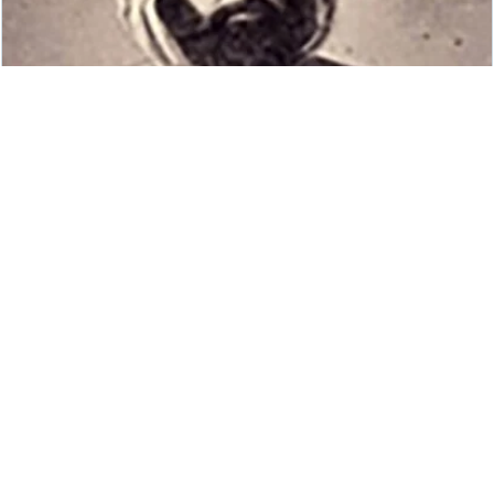
https://www.israelhayom.co.il/article/808027
israelhayom.co.il