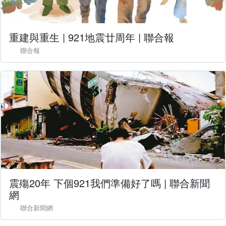
重建與重生 | 921地震廿周年 | 聯合報
聯合報
震殤20年 下個921我們準備好了嗎 | 聯合新聞
網
聯合新聞網