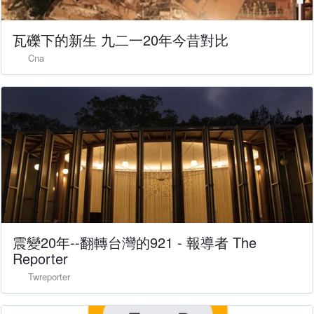
瓦礫下的新生 九二一20年今昔對比
Cna
震變20年--翻轉台灣的921 - 報導者 The
Reporter
Twreporter