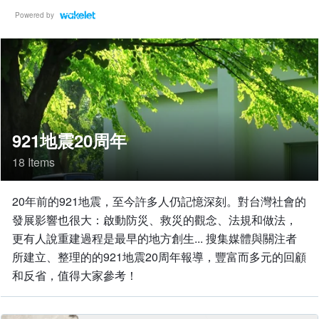
Powered by
921地震20周年
18 Items
20年前的921地震，至今許多人仍記憶深刻。對台灣社會的
發展影響也很大：啟動防災、救災的觀念、法規和做法，
更有人說重建過程是最早的地方創生... 搜集媒體與關注者
所建立、整理的的921地震20周年報導，豐富而多元的回顧
和反省，值得大家參考！