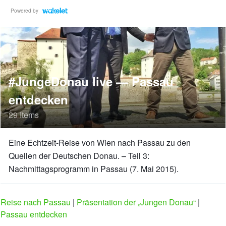
Powered by
#JungeDonau live — Passau
entdecken
29 Items
Eine Echtzeit-Reise von Wien nach Passau zu den
Quellen der Deutschen Donau. – Teil 3:
Nachmittagsprogramm in Passau (7. Mai 2015).
Reise nach Passau
|
Präsentation der „Jungen Donau“
|
Passau entdecken