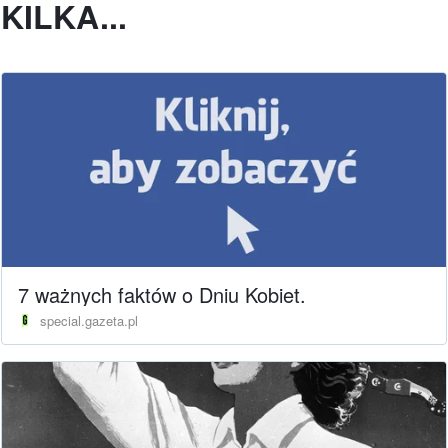
KILKA...
7 ważnych faktów o Dniu Kobiet.
special.gazeta.pl