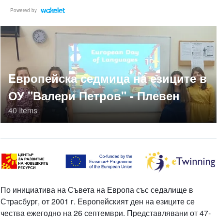
Powered by
Eвропейска седмица на езиците в
ОУ "Валери Петров" - Плевен
40 Items
По инициатива на Съвета на Европа със седалище в
Страсбург, от 2001 г. Европейският ден на езиците се
чества ежегодно на 26 септември. Представлявани от 47-